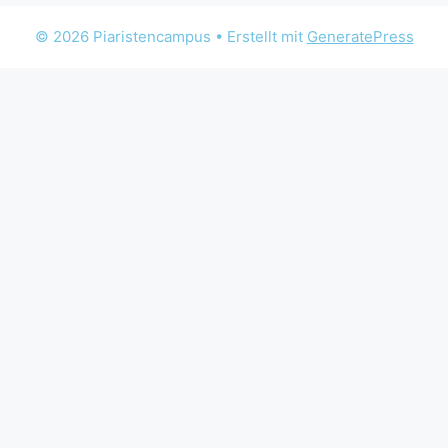
© 2026 Piaristencampus
• Erstellt mit
GeneratePress